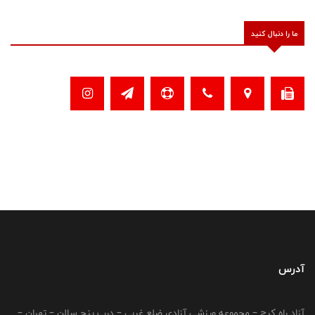
ما را دنبال کنید
آدرس
آزاد راه کرج – مجموعه ورزشی آزادی ضلع غربی – درب پنج سالن – تهران –