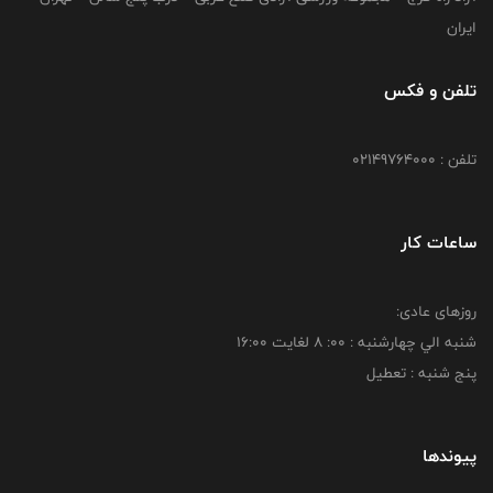
ایران
تلفن و فکس
تلفن : 02149764000
ساعات کار
روزهای عادی:
شنبه الي چهارشنبه : 00: 8 لغايت 16:00
پنج شنبه : تعطیل
پیوندها