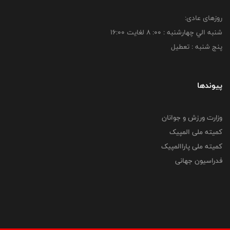
روزهای عادی:
شنبه الي چهارشنبه : 00: 8 لغايت 16:00
پنج شنبه : تعطیل
پیوندها
وزارت ورزش و جوانان
کمیته ملی المپیک
کمیته ملی پاراالمپیک
فدراسیون جهانی