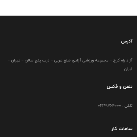
آدرس
آزاد راه کرج – مجموعه ورزشی آزادی ضلع غربی – درب پنج سالن – تهران –
ایران
تلفن و فکس
تلفن : 02149764000
ساعات کار