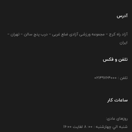
آدرس
آزاد راه کرج – مجموعه ورزشی آزادی ضلع غربی – درب پنج سالن – تهران –
ایران
تلفن و فکس
تلفن : 02149764000
ساعات کار
روزهای عادی:
شنبه الي چهارشنبه : 00: 8 لغايت 16:00