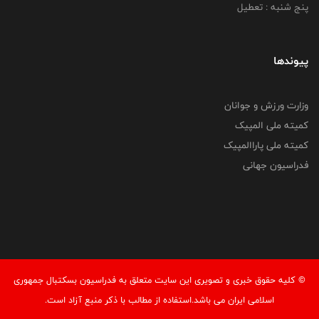
پنج شنبه : تعطیل
پیوندها
وزارت ورزش و جوانان
کمیته ملی المپیک
کمیته ملی پاراالمپیک
فدراسیون جهانی
© کليه حقوق خبری و تصويری اين سايت متعلق به فدراسیون بسکتبال جمهوری
اسلامی ایران می باشد.استفاده از مطالب با ذكر منبع آزاد است.