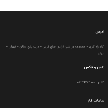
آدرس
آزاد راه کرج – مجموعه ورزشی آزادی ضلع غربی – درب پنج سالن – تهران –
ایران
تلفن و فکس
تلفن : 02149764000
ساعات کار