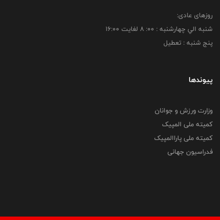
روزهای عادی:
شنبه الي چهارشنبه : 00: 8 لغايت 16:00
پنج شنبه : تعطیل
پیوندها
وزارت ورزش و جوانان
کمیته ملی المپیک
کمیته ملی پاراالمپیک
فدراسیون جهانی