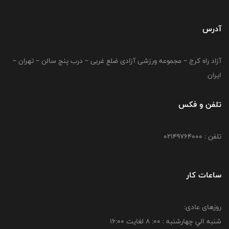
آدرس
آزاد راه کرج – مجموعه ورزشی آزادی ضلع غربی – درب پنج سالن – تهران –
ایران
تلفن و فکس
تلفن : 02149764000
ساعات کار
روزهای عادی:
شنبه الي چهارشنبه : 00: 8 لغايت 16:00