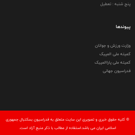
پنج شنبه : تعطیل
پیوندها
وزارت ورزش و جوانان
کمیته ملی المپیک
کمیته ملی پاراالمپیک
فدراسیون جهانی
© کليه حقوق خبری و تصويری اين سايت متعلق به فدراسیون بسکتبال جمهوری
اسلامی ایران می باشد.استفاده از مطالب با ذكر منبع آزاد است.