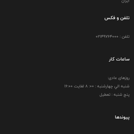
ایران
تلفن و فکس
تلفن : 02149764000
ساعات کار
روزهای عادی:
شنبه الي چهارشنبه : 00: 8 لغايت 16:00
پنج شنبه : تعطیل
پیوندها