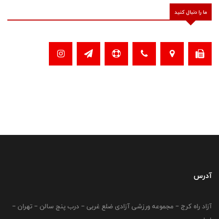
ما را دنبال کنید
آدرس
آزاد راه کرج – مجموعه ورزشی آزادی ضلع غربی – درب پنج سالن – تهران –