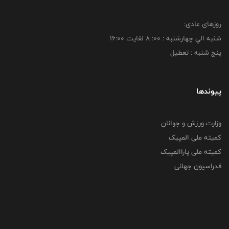
روزهای عادی:
شنبه الي چهارشنبه : 00: 8 لغايت 16:00
پنج شنبه : تعطیل
پیوندها
وزارت ورزش و جوانان
کمیته ملی المپیک
کمیته ملی پاراالمپیک
فدراسیون جهانی