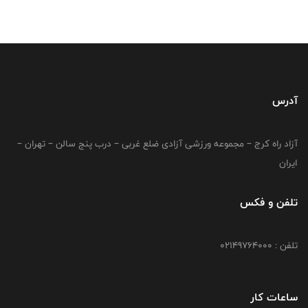
آدرس
آزاد راه کرج – مجموعه ورزشی آزادی ضلع غربی – درب پنج سالن – تهران –
ایران
تلفن و فکس
تلفن : 02149764000
ساعات کار