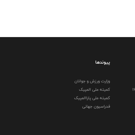
پیوندها
وزارت ورزش و جوانان
کمیته ملی المپیک
کمیته ملی پاراالمپیک
فدراسیون جهانی