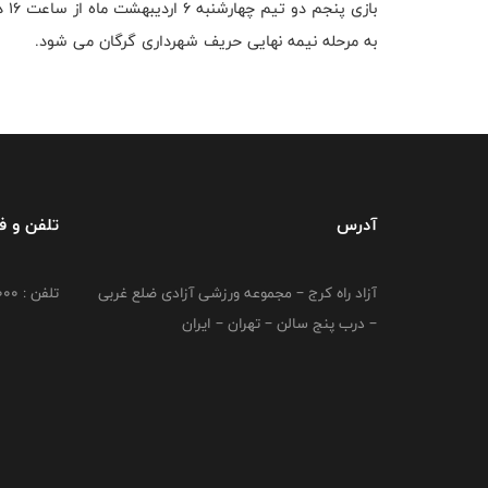
باز
به مرحله نیمه نهایی حریف شهرداری گرگان می شود.
آدرس
تلفن و 
آزاد راه کرج – مجموعه ورزشی آزادی ضلع غربی
تلفن : 02149764000
– درب پنج سالن – تهران – ایران