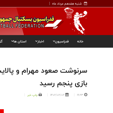
شنبه هفدهم مرداد ماه
خانه
فدراسیون
اخبار
استان ها
گز
سرنوشت صعود مهرام و پالایش
بازی پنجم رسید
19:23
1402/02/02
چاپ خبر