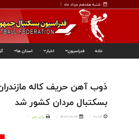
شنبه هفدهم مرداد ماه
خانه
فدراسیون
اخبار
استان ها
گز
ذوب آهن حریف کاله مازندران 
بسکتبال مردان کشور شد
20:03
1402/02/04
چاپ خبر