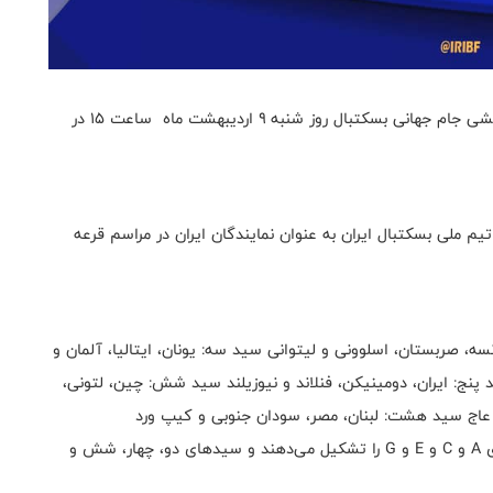
به گزارش روابط عمومی فدراسیون بسکتبال، مراسم قرعه کشی جام جهانی بسکتبال روز شنبه ۹ اردیبهشت ماه ساعت ۱۵ در
 ملی بسکتبال ایران به عنوان نمایندگان ایران در مراسم قرعه
نسه، صربستان، اسلوونی و لیتوانی سید سه: یونان، ایتالیا، آلمان و
سید پنج: ایران، دومینیکن، فنلاند و نیوزیلند سید شش: چین، لتونی،
عاج سید هشت: لبنان، مصر، سودان جنوبی و کیپ ورد
تیم‌های حاضر در سیدهای یک، سه، پنج و هفت، گروه‌های A و C و E و G را تشکیل می‌دهند و سیدهای دو، چهار، شش و