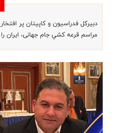
دبيرکل فدراسيون و كاپيتان پر افتخا
مراسم قرعه كشي جام جهانی، ايران را 