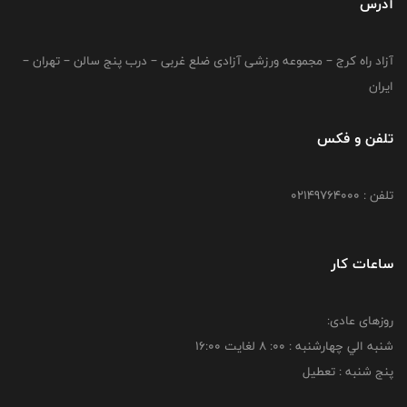
آدرس
آزاد راه کرج – مجموعه ورزشی آزادی ضلع غربی – درب پنج سالن – تهران –
ایران
تلفن و فکس
تلفن : 02149764000
ساعات کار
روزهای عادی:
شنبه الي چهارشنبه : 00: 8 لغايت 16:00
پنج شنبه : تعطیل