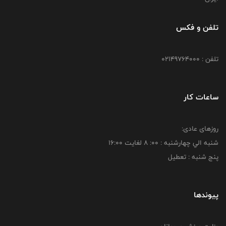
تلفن و فکس
تلفن : 02149764000
ساعات کار
روزهای عادی:
شنبه الي چهارشنبه : 00: 8 لغايت 16:00
پنج شنبه : تعطیل
پیوندها