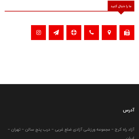
ما را دنبال کنید
آدرس
آزاد راه کرج – مجموعه ورزشی آزادی ضلع غربی – درب پنج سالن – تهران –
ایران