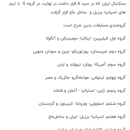
بسکتبال ایران که در سید ۵ قرار داشت در نهایت در گروه G با تیم
های اسپانیا، برزیل و ساحل عاج قرار گرفت.
گروه‌بندی مسابقات بدین شرح است:
گروه اول: فیلیپین- ایتالیا- دومینیکن و آنگولا
گروه دوم: صربستان- پورتوریکو- چین و سودان جنوبی
گروه سوم: آمریکا- یونان- نیوزلند و اردن
گروه چهارم: لیتوانی- مونته‌نگرو- مکزیک و مصر
گروه پنجم: ژاپن- استرالیا - آلمان و فنلاند
گروه ششم: اسلوونی- ونزوئلا- کیپ‌ورد و گرجستان
گروه هفتم: اسپانیا- برزیل- ایران و ساحل‌عاج
گروه هشتم: کانادا- فرانسه- لبنان و لتونی