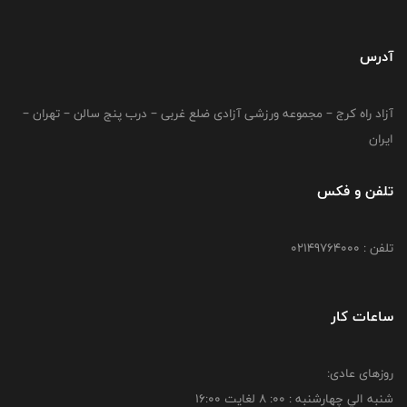
آدرس
آزاد راه کرج – مجموعه ورزشی آزادی ضلع غربی – درب پنج سالن – تهران –
ایران
تلفن و فکس
تلفن : 02149764000
ساعات کار
روزهای عادی:
شنبه الي چهارشنبه : 00: 8 لغايت 16:00