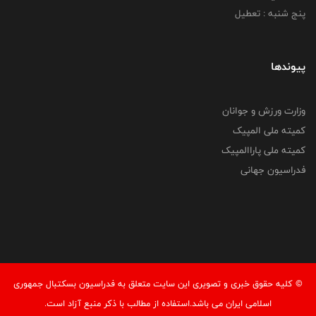
پنج شنبه : تعطیل
پیوندها
وزارت ورزش و جوانان
کمیته ملی المپیک
کمیته ملی پاراالمپیک
فدراسیون جهانی
© کليه حقوق خبری و تصويری اين سايت متعلق به فدراسیون بسکتبال جمهوری
اسلامی ایران می باشد.استفاده از مطالب با ذكر منبع آزاد است.