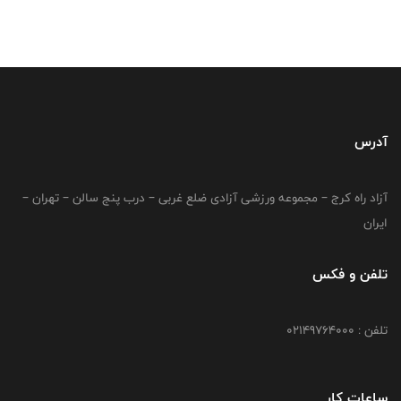
آدرس
آزاد راه کرج – مجموعه ورزشی آزادی ضلع غربی – درب پنج سالن – تهران –
ایران
تلفن و فکس
تلفن : 02149764000
ساعات کار