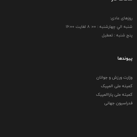
روزهای عادی:
شنبه الي چهارشنبه : 00: 8 لغايت 16:00
پنج شنبه : تعطیل
پیوندها
وزارت ورزش و جوانان
کمیته ملی المپیک
کمیته ملی پاراالمپیک
فدراسیون جهانی