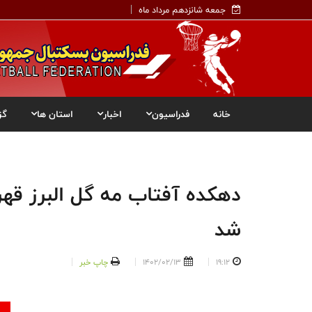
جمعه شانزدهم مرداد ماه
خانه
فدراسیون
اخبار
استان ها
گز
دهکده آفتاب مه گل البرز قه
شد
19:12
1402/02/13
چاپ خبر