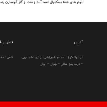
تیم های خانه بسکتبال اسد آباد و نفت و گاز گچساران 
آدرس
تلفن و 
آزاد راه کرج – مجموعه ورزشی آزادی ضلع غربی
تلفن : 02149764000
– درب پنج سالن – تهران – ایران