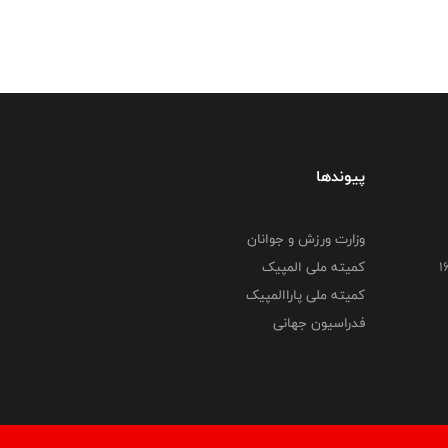
پیوندها
وزارت ورزش و جوانان
کمیته ملی المپیک
کمیته ملی پاراالمپیک
فدراسیون جهانی