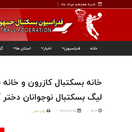
شنبه هفدهم مرداد ماه
خانه
فدراسیون
اخبار
استان ها
گز
خانه بسکتبال کازرون و خانه 
لیگ بسکتبال نوجوانان دختر 
19:09
1402/02/15
چاپ خبر