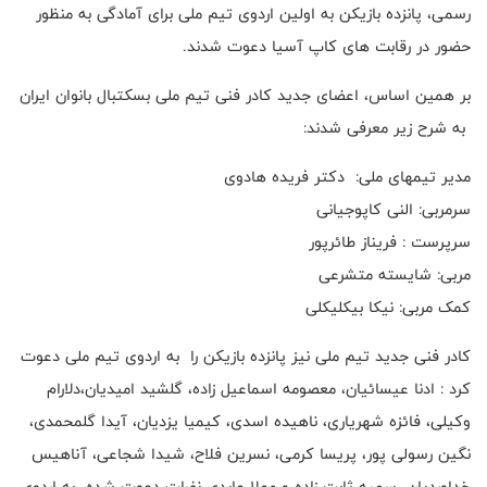
رسمی، پانزده بازیکن به اولین اردوی تیم ملی برای آمادگی به منظور
حضور در رقابت های کاپ آسیا دعوت شدند.
بر همین اساس، اعضای جدید کادر فنی تیم ملی بسکتبال بانوان ایران
به شرح زیر معرفی شدند:
مدیر تیمهای ملی: دکتر فریده هادوی
سرمربی: النی کاپوجیانی
سرپرست : فریناز طائرپور
مربی: شایسته متشرعی
کمک مربی: نیکا بیکلیکلی
کادر فنی جدید تیم ملی نیز پانزده بازیکن را به اردوی تیم ملی دعوت
کرد : ادنا عیسائیان، معصومه اسماعیل زاده، گلشید امیدیان،دلارام
وکیلی، فائزه شهریاری، ناهیده اسدی، کیمیا یزدیان، آیدا گلمحمدی،
نگین رسولی پور، پریسا کرمی، نسرین فلاح، شیدا شجاعی، آناهیس
خداوردیان، سمیه ثابت زاده و مهلا عابدی نفرات دعوت شده به اردوی