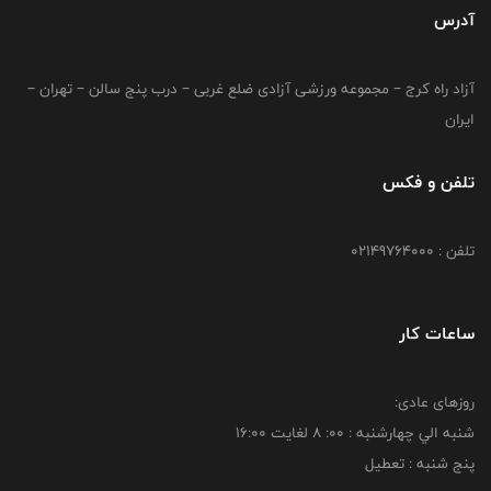
آدرس
آزاد راه کرج – مجموعه ورزشی آزادی ضلع غربی – درب پنج سالن – تهران –
ایران
تلفن و فکس
تلفن : 02149764000
ساعات کار
روزهای عادی:
شنبه الي چهارشنبه : 00: 8 لغايت 16:00
پنج شنبه : تعطیل