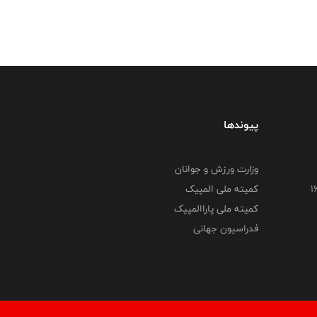
پیوندها
وزارت ورزش و جوانان
کمیته ملی المپیک
کمیته ملی پاراالمپیک
فدراسیون جهانی