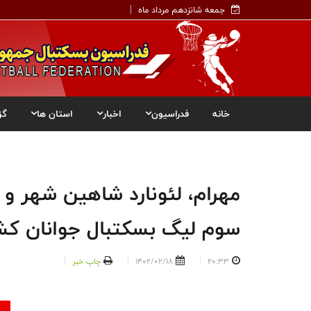
جمعه شانزدهم مرداد ماه
خانه
فدراسیون
اخبار
استان ها
گز
مهرام، لئونارد شاهین شهر و پ
سوم لیگ بسکتبال جوانان کش
20:33
1402/02/18
چاپ خبر