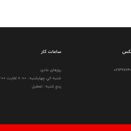
فکس
ساعات کار
روزهای عادی:
شنبه الي چهارشنبه : 00: 8 لغايت 16:00
پنج شنبه : تعطیل