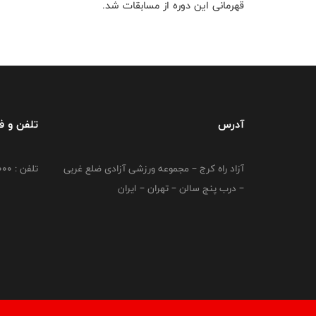
قهرمانی این دوره از مسابقات شد.
آدرس
تلفن و 
آزاد راه کرج – مجموعه ورزشی آزادی ضلع غربی
تلفن : 02149764000
– درب پنج سالن – تهران – ایران