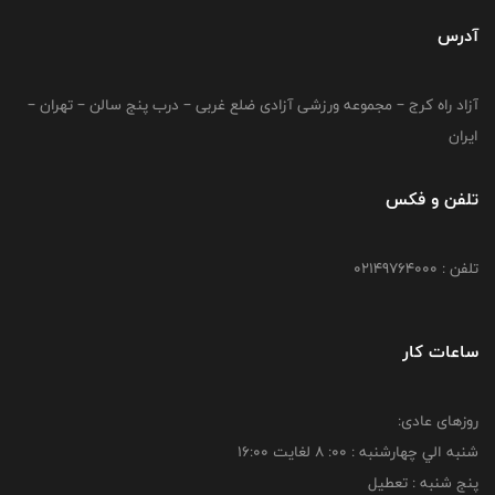
آدرس
آزاد راه کرج – مجموعه ورزشی آزادی ضلع غربی – درب پنج سالن – تهران –
ایران
تلفن و فکس
تلفن : 02149764000
ساعات کار
روزهای عادی:
شنبه الي چهارشنبه : 00: 8 لغايت 16:00
پنج شنبه : تعطیل