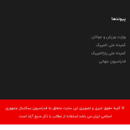
پیوندها
وزارت ورزش و جوانان
کمیته ملی المپیک
کمیته ملی پاراالمپیک
فدراسیون جهانی
© کليه حقوق خبری و تصويری اين سايت متعلق به فدراسیون بسکتبال جمهوری
اسلامی ایران می باشد.استفاده از مطالب با ذكر منبع آزاد است.