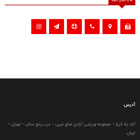
آدرس
آزاد راه کرج – مجموعه ورزشی آزادی ضلع غربی – درب پنج سالن – تهران –
ایران