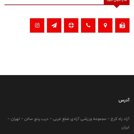
آدرس
آزاد راه کرج – مجموعه ورزشی آزادی ضلع غربی – درب پنج سالن – تهران –
ایران