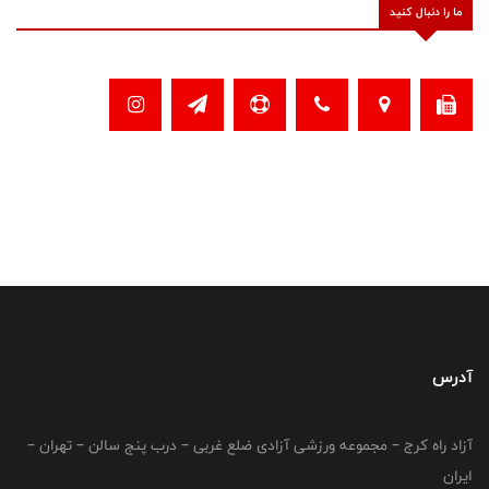
ما را دنبال کنید
آدرس
آزاد راه کرج – مجموعه ورزشی آزادی ضلع غربی – درب پنج سالن – تهران –
ایران