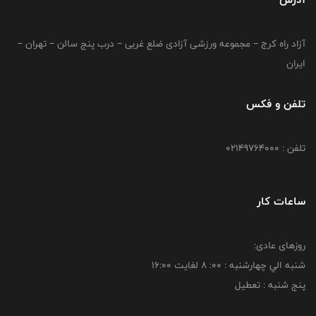
آزاد راه کرج – مجموعه ورزشی آزادی ضلع غربی – درب پنج سالن – تهران –
ایران
تلفن و فکس
تلفن : 02149764000
ساعات کار
روزهای عادی:
شنبه الي چهارشنبه : 00: 8 لغايت 16:00
پنج شنبه : تعطیل