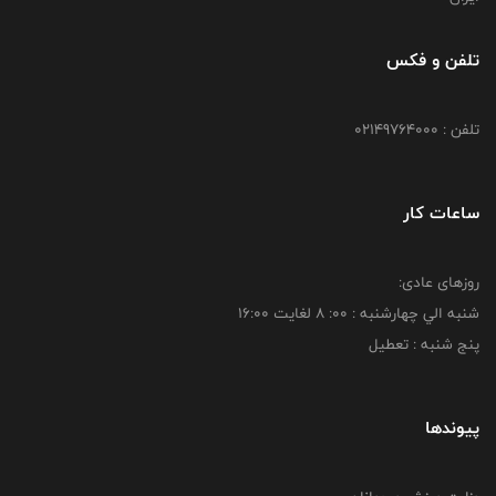
تلفن و فکس
تلفن : 02149764000
ساعات کار
روزهای عادی:
شنبه الي چهارشنبه : 00: 8 لغايت 16:00
پنج شنبه : تعطیل
پیوندها