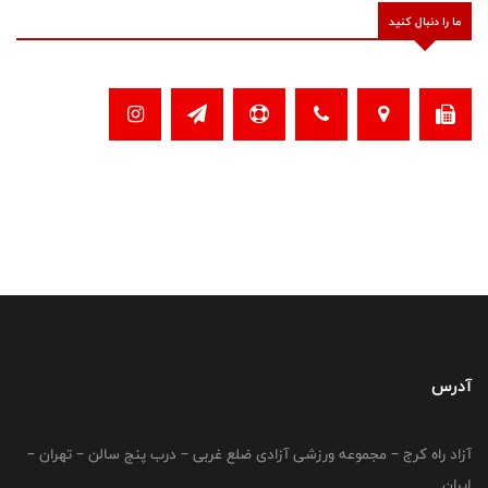
ما را دنبال کنید
آدرس
آزاد راه کرج – مجموعه ورزشی آزادی ضلع غربی – درب پنج سالن – تهران –
ایران