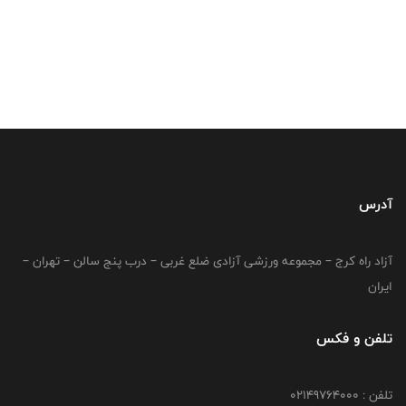
آدرس
آزاد راه کرج – مجموعه ورزشی آزادی ضلع غربی – درب پنج سالن – تهران –
ایران
تلفن و فکس
تلفن : 02149764000