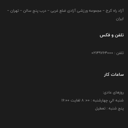
آزاد راه کرج – مجموعه ورزشی آزادی ضلع غربی – درب پنج سالن – تهران –
ایران
تلفن و فکس
تلفن : 02149764000
ساعات کار
روزهای عادی:
شنبه الي چهارشنبه : 00: 8 لغايت 16:00
پنج شنبه : تعطیل