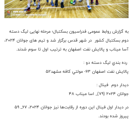
به گزارش روابط عمومی فدراسیون بسکتبال؛ مرحله نهایی لیگ دسته
دوم بسکتبال کشور در شهر قدس برگزار شد و تیم های جوانان ۲۰۲۴،
آسا میناب و پالایش نفت اصفهان به ترتیب اول تا سوم شدند.
رده بندي ليگ دسته دو :
پالايش نفت اصفهان ٦٣- مولتي كافه مشهد٥٢
دیدار دوم فينال :
جوانان ۲۰۲۴ (۷۹)_ اسا ميناب ٤٨
در دیدار اول فینال این دوره از رقابت‌ها نیز جوانان ۲۰۲۴، ۶۷_ ۵۹
پیروز شده بودند.