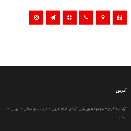
آدرس
آزاد راه کرج – مجموعه ورزشی آزادی ضلع غربی – درب پنج سالن – تهران –
ایران