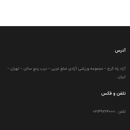
آدرس
آزاد راه کرج – مجموعه ورزشی آزادی ضلع غربی – درب پنج سالن – تهران –
ایران
تلفن و فکس
تلفن : 02149764000