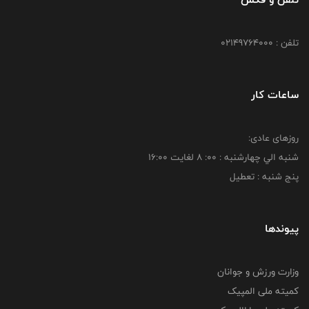
تلفن : 02149764000
ساعات کار
روزهای عادی:
شنبه الي چهارشنبه : 00: 8 لغايت 16:00
پنج شنبه : تعطیل
پیوندها
وزارت ورزش و جوانان
کمیته ملی المپیک