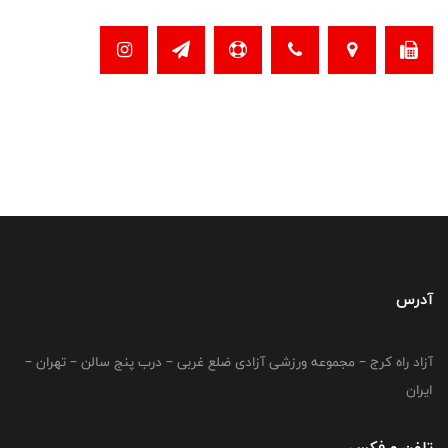
آدرس
آزاد راه کرج – مجموعه ورزشی آزادی ضلع غربی – درب پنج سالن – تهران –
ایران
تلفن و فکس