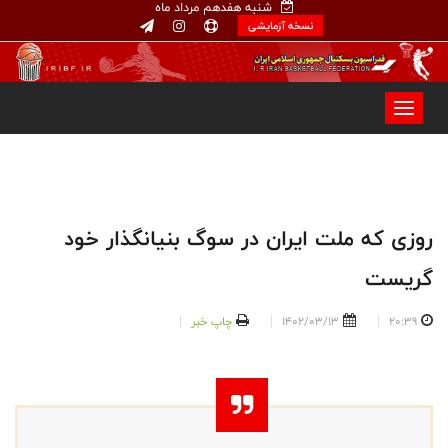
شنبه هفدهم مرداد ماه
نسخه آزمایشی
روزی که ملت ایران در سوگ بنیانگذار خود
گریست
20:39
1402/03/13
چاپ خبر