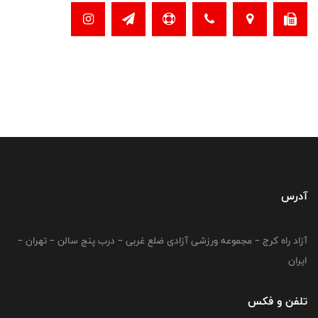
آدرس
آزاد راه کرج – مجموعه ورزشی آزادی ضلع غربی – درب پنج سالن – تهران –
ایران
تلفن و فکس