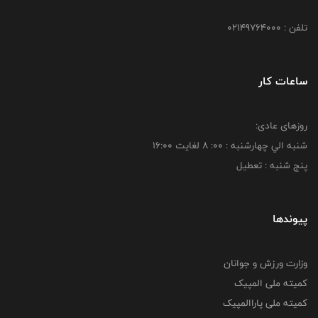
تلفن : 02149764000
ساعات کار
روزهای عادی:
شنبه الي چهارشنبه : 00: 8 لغايت 16:00
پنج شنبه : تعطیل
پیوندها
وزارت ورزش و جوانان
کمیته ملی المپیک
کمیته ملی پاراالمپیک