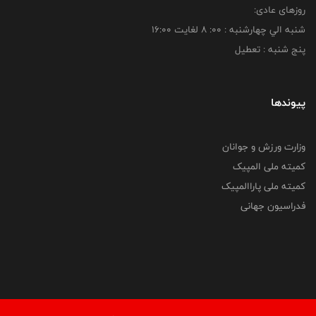
روزهای عادی:
شنبه الي چهارشنبه : 00: 8 لغايت 16:00
پنج شنبه : تعطیل
پیوندها
وزارت ورزش و جوانان
کمیته ملی المپیک
کمیته ملی پاراالمپیک
فدراسیون جهانی