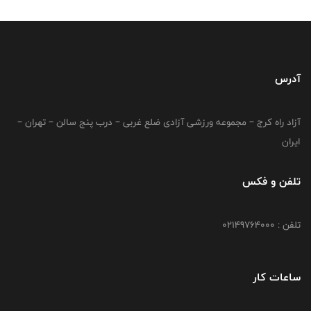
آدرس
آزاد راه کرج – مجموعه ورزشی آزادی ضلع غربی – درب پنج سالن – تهران –
ایران
تلفن و فکس
تلفن : 02149764000
ساعات کار