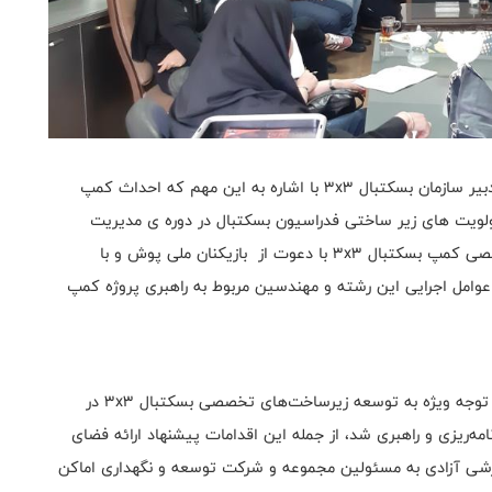
به گزارش روابط عمومی فدراسیون بسکتبال،. نوید آرازشی دبیر سازمان بسکتبال 3x3 با اشاره به این مهم که احداث کمپ
دی یکی از اولویت های زیر ساختی فدراسیون بسکتبال در دوره ی مدیریت
کنونی است، تصریح کرد : جلسه بررسی نیازمندی‌های تخصصی کمپ بسکتبال 3x3 با دعوت از بازیکنان ملی پوش و با
ن، عوامل اجرایی این رشته و مهندسین مربوط به راهبری پروژه کمپ
آرازشی ادامه داد : از ابتدای فعالیت سازمان بسکتبال 3x3 توجه ویژه به توسعه زیرساخت‌های تخصصی بسکتبال 3x3 در
امه‌ریزی و راهبری شد، از جمله این اقدامات پیشنهاد ارائه فضای
خصصی بسکتبال 3x3 در مجموعه ورزشی آزادی به مسئولین مجموعه و شرکت توسعه و نگهداری اماکن