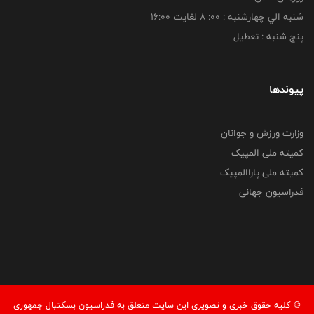
شنبه الي چهارشنبه : 00: 8 لغايت 16:00
پنج شنبه : تعطیل
پیوندها
وزارت ورزش و جوانان
کمیته ملی المپیک
کمیته ملی پاراالمپیک
فدراسیون جهانی
© کليه حقوق خبری و تصويری اين سايت متعلق به فدراسیون بسکتبال جمهوری