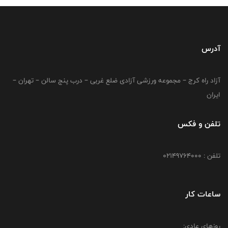
آدرس
آزاد راه کرج – مجموعه ورزشی آزادی ضلع غربی – درب پنج سالن – تهران –
ایران
تلفن و فکس
تلفن : 02149764000
ساعات کار
روزهای عادی: