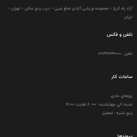
آزاد راه کرج – مجموعه ورزشی آزادی ضلع غربی – درب پنج سالن – تهران –
ایران
تلفن و فکس
تلفن : 02149764000
ساعات کار
روزهای عادی:
شنبه الي چهارشنبه : 00: 8 لغايت 16:00
پنج شنبه : تعطیل
پیوندها