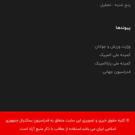
پنج شنبه : تعطیل
پیوندها
وزارت ورزش و جوانان
کمیته ملی المپیک
کمیته ملی پاراالمپیک
فدراسیون جهانی
© کليه حقوق خبری و تصويری اين سايت متعلق به فدراسیون بسکتبال جمهوری
اسلامی ایران می باشد.استفاده از مطالب با ذكر منبع آزاد است.