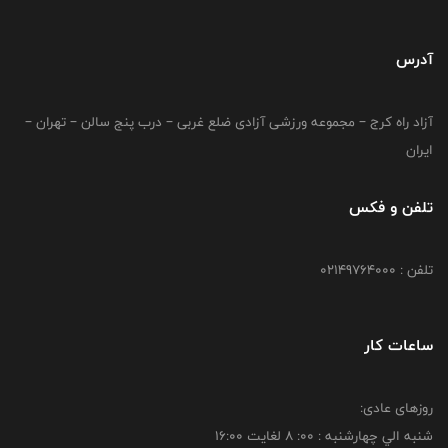
آدرس
آزاد راه کرج – مجموعه ورزشی آزادی ضلع غربی – درب پنج سالن – تهران –
ایران
تلفن و فکس
تلفن : 02149764000
ساعات کار
روزهای عادی:
شنبه الي چهارشنبه : 00: 8 لغايت 16:00