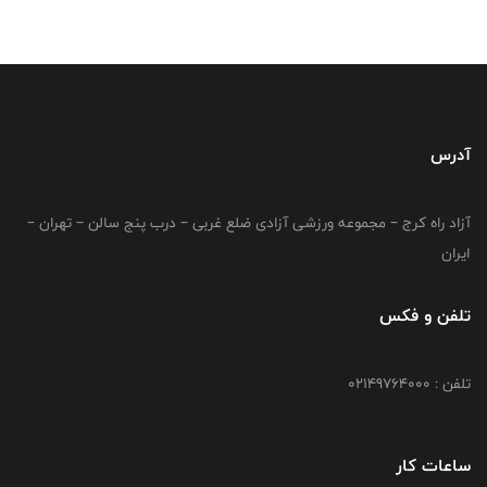
آدرس
آزاد راه کرج – مجموعه ورزشی آزادی ضلع غربی – درب پنج سالن – تهران –
ایران
تلفن و فکس
تلفن : 02149764000
ساعات کار