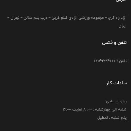
آزاد راه کرج – مجموعه ورزشی آزادی ضلع غربی – درب پنج سالن – تهران –
ایران
تلفن و فکس
تلفن : 02149764000
ساعات کار
روزهای عادی:
شنبه الي چهارشنبه : 00: 8 لغايت 16:00
پنج شنبه : تعطیل