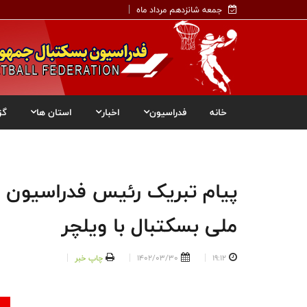
جمعه شانزدهم مرداد ماه
خانه
فدراسیون
اخبار
استان ها
گز
پیام تبریک رئیس فدراسیون ب
ملی بسکتبال با ویلچر
19:12
1402/03/30
چاپ خبر