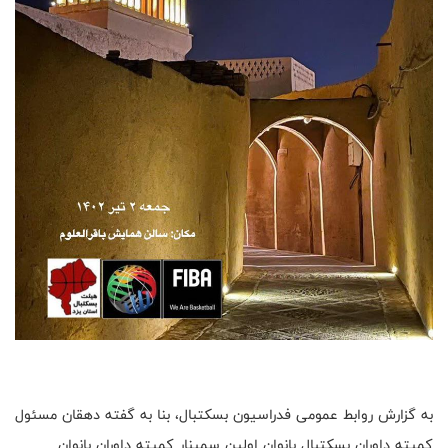
به گزارش روابط عمومی فدراسیون بسکتبال، بنا به گفته دهقان مسئول
کمیته داوران بسکتبال بانوان اولین سمینار کمیته داوران بانوان