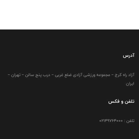
آدرس
آزاد راه کرج – مجموعه ورزشی آزادی ضلع غربی – درب پنج سالن – تهران –
ایران
تلفن و فکس
تلفن : 02149764000