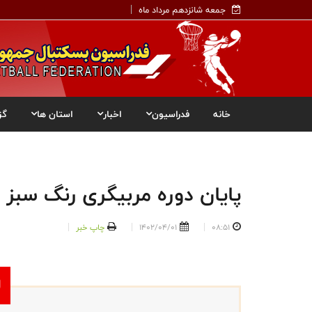
جمعه شانزدهم مرداد ماه
خانه
فدراسیون
اخبار
استان ها
گز
پایان دوره مربیگری رنگ سبز 
08:51
1402/04/01
چاپ خبر