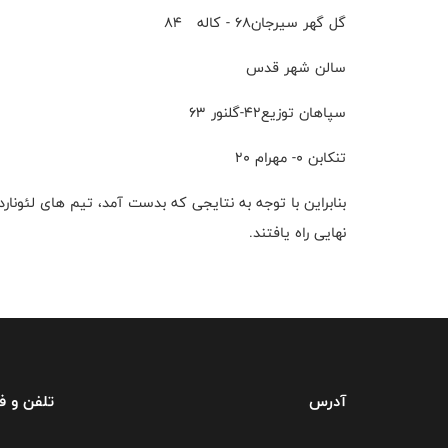
گل گهر سیرجان68 - کاله 84
سالن شهر قدس
سپاهان توزیع۴۲-گلنور ۶۳
تنکابن ۰- مهرام ۲۰
بنابراین با توجه به نتایجی که بدست آمد، تیم های لئونار
نهایی راه یافتند.
آدرس
تلفن و 