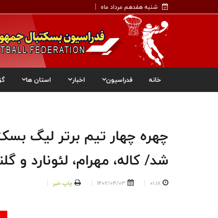
شنبه هفدهم مرداد ماه
خانه
فدراسیون
اخبار
استان ها
گز
چهره چهار تیم برتر لیگ بس
شد/ کاله، مهرام، لئونارد و گل
01:18
1402/04/03
چاپ خبر