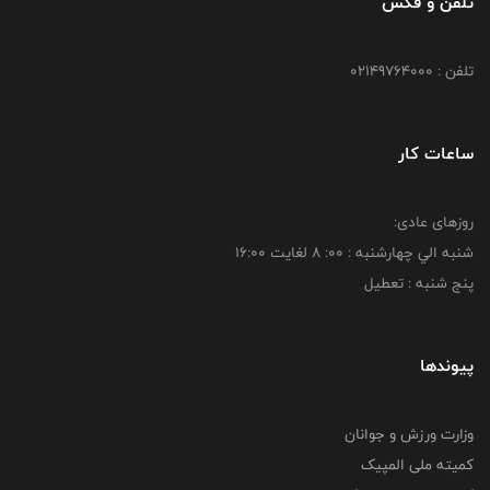
تلفن و فکس
تلفن : 02149764000
ساعات کار
روزهای عادی:
شنبه الي چهارشنبه : 00: 8 لغايت 16:00
پنج شنبه : تعطیل
پیوندها
وزارت ورزش و جوانان
کمیته ملی المپیک