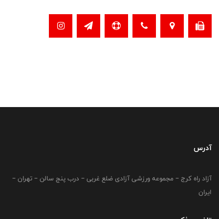
آدرس
آزاد راه کرج – مجموعه ورزشی آزادی ضلع غربی – درب پنج سالن – تهران –
ایران