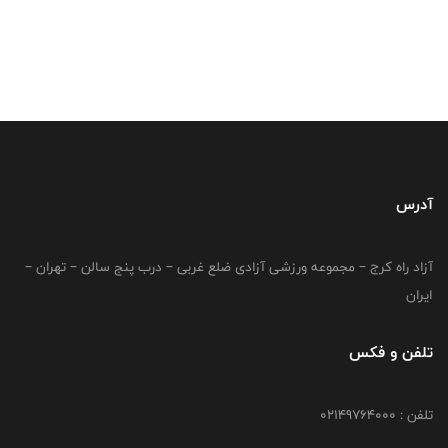
آدرس
آزاد راه کرج – مجموعه ورزشی آزادی ضلع غربی – درب پنج سالن – تهران –
ایران
تلفن و فکس
تلفن : 02149764000