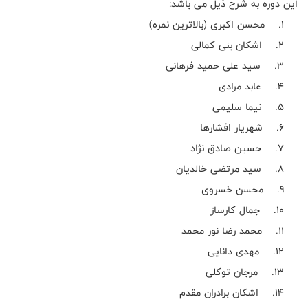
این دوره به شرح ذیل می باشد:
1. محسن اکبری (بالاترین نمره)
2. اشکان بنی کمالی
3. سید علی حمید فرهانی
4. عابد مرادی
5. نیما سلیمی
6. شهریار افشارها
7. حسین صادق نژاد
8. سید مرتضی خالدیان
9. محسن خسروی
10. جمال کارساز
11. محمد رضا نور محمد
12. مهدی دانایی
13. مرجان توکلی
14. اشکان برادران مقدم