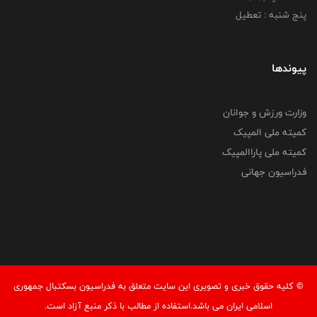
پنج شنبه : تعطیل
پیوندها
وزارت ورزش و جوانان
کمیته ملی المپیک
کمیته ملی پاراالمپیک
فدراسیون جهانی
© کليه حقوق خبری و تصويری اين سايت متعلق به فدراسیون بسکتبال جمهوری
اسلامی ایران می باشد.استفاده از مطالب با ذكر منبع آزاد است.