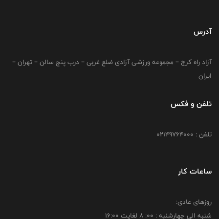
آدرس
آزاد راه کرج – مجموعه ورزشی آزادی ضلع غربی – درب پنج سالن – تهران –
ایران
تلفن و فکس
تلفن : 02149764000
ساعات کار
روزهای عادی:
شنبه الي چهارشنبه : 00: 8 لغايت 16:00