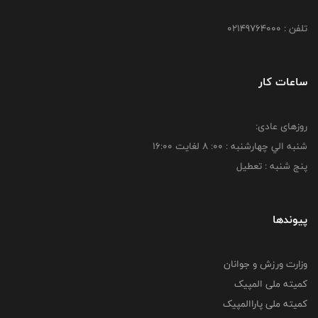
تلفن : 02149764000
ساعات کار
روزهای عادی:
شنبه الي چهارشنبه : 00: 8 لغايت 16:00
پنج شنبه : تعطیل
پیوندها
وزارت ورزش و جوانان
کمیته ملی المپیک
کمیته ملی پاراالمپیک