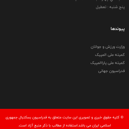
پنج شنبه : تعطیل
پیوندها
وزارت ورزش و جوانان
کمیته ملی المپیک
کمیته ملی پاراالمپیک
فدراسیون جهانی
© کليه حقوق خبری و تصويری اين سايت متعلق به فدراسیون بسکتبال جمهوری
اسلامی ایران می باشد.استفاده از مطالب با ذكر منبع آزاد است.