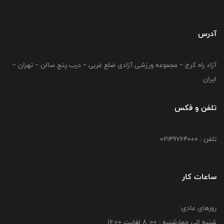
آدرس
آزاد راه کرج – مجموعه ورزشی آزادی ضلع غربی – درب پنج سالن – تهران –
ایران
تلفن و فکس
تلفن : 02149764000
ساعات کار
روزهای عادی:
شنبه الي چهارشنبه : 00: 8 لغايت 16:00