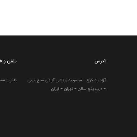
آدرس
تلفن و 
آزاد راه کرج – مجموعه ورزشی آزادی ضلع غربی
تلفن : 02149764000
– درب پنج سالن – تهران – ایران