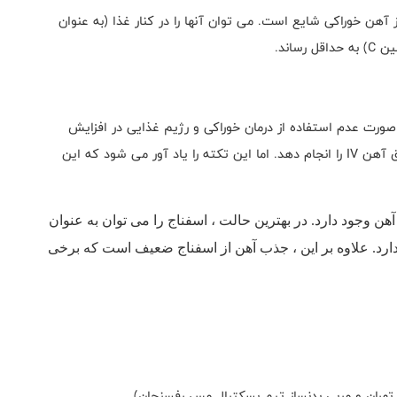
آهن خوراکی شایع است. می توان آنها را در کنار غذا (به عنوان
مین
C
) به حداقل رساند.
رت عدم استفاده از درمان خوراکی و رژیم غذایی در افزایش
یق آهن
IV
را انجام دهد. اما این تکته را یاد آور می شود که این
ناج خام حدودا 2.1-2.7 میلی گرم آهن وجود دارد. در بهترین حالت ، اسفناج را می توان به عنوان
ندارد. علاوه بر این ، جذب آهن از اسفناج ضعیف است که برخی
هران و مربی بدنساز تیم بسکتبال مس رفسنجان)