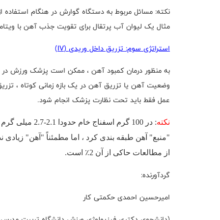
نکته: مسائل مربوط به دستگاه گوارش در هنگام استفاده از 
مثال یک لیوان آب پرتقال برای تقویت جذب آهن با ویتا
استراتژی سوم: تزریق داخل وریدی (
IV
)
به منظور درمان کمبود آهن ، ممکن است پزشک ورزش در صو
وضعیت آهن یا تزریق آهن در یک بازه زمانی کوتاه ، تزر
عمل فقط باید تحت نظارت پزشک انجام شود.
نکته
: در 100 گرم اسف
"منبع" آهن طبقه بندی کرد ، اما مطمئناً "آهن" زیادی 
از مطالعات حاکی از آن 2
٪
است.
گردآورنده:
امیرحسین احمدی حکمتی کار
(دانشجوی دکتری فیزیولوژی ورزش دانشگاه تربیت مدرس ت