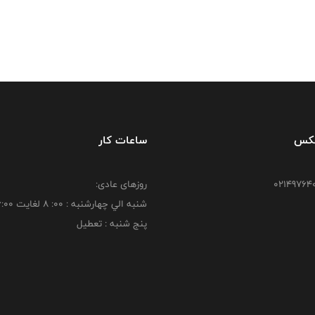
فکس
ساعات کار
روزهای عادی:
شنبه الي چهارشنبه : 00: 8 لغايت 16:00
پنج شنبه : تعطیل