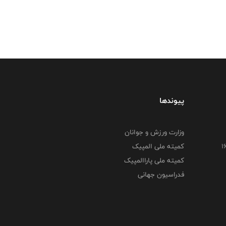
پیوندها
وزارت ورزش و جوانان
کمیته ملی المپیک
کمیته ملی پاراالمپیک
فدراسیون جهانی