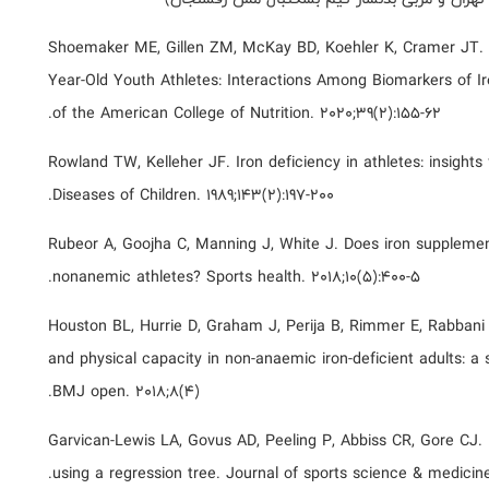
Shoemaker ME, Gillen ZM, McKay BD, Koehler K, Cramer JT. H
Year-Old Youth Athletes: Interactions Among Biomarkers of Iro
of the American College of Nutrition. 2020;39(2):155-62.
Rowland TW, Kelleher JF. Iron deficiency in athletes: insigh
Diseases of Children. 1989;143(2):197-200.
Rubeor A, Goojha C, Manning J, White J. Does iron supplemen
nonanemic athletes? Sports health. 2018;10(5):400-5.
Houston BL, Hurrie D, Graham J, Perija B, Rimmer E, Rabbani R
and physical capacity in non-anaemic iron-deficient adults: a 
BMJ open. 2018;8(4).
Garvican-Lewis LA, Govus AD, Peeling P, Abbiss CR, Gore CJ. 
using a regression tree. Journal of sports science & medicine. 