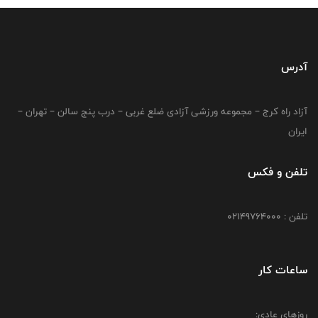
آدرس
آزاد راه کرج – مجموعه ورزشی آزادی ضلع غربی – درب پنج سالن – تهران –
ایران
تلفن و فکس
تلفن : 02149764000
ساعات کار
روزهای عادی: