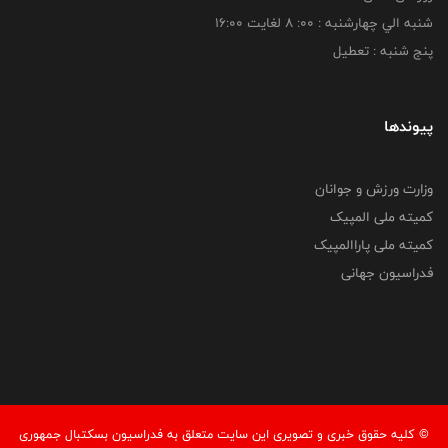
شنبه الي چهارشنبه : 00: 8 لغايت 16:00
پنج شنبه : تعطیل
پیوندها
وزارت ورزش و جوانان
کمیته ملی المپیک
کمیته ملی پاراالمپیک
فدراسیون جهانی
© کليه حقوق خبری و تصويری اين سايت متعلق به فدراسیون بسکتبال جمهوری