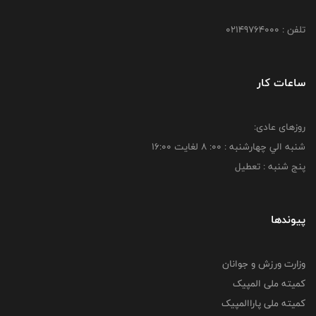
تلفن : 02149764000
ساعات کار
روزهای عادی:
شنبه الي چهارشنبه : 00: 8 لغايت 16:00
پنج شنبه : تعطیل
پیوندها
وزارت ورزش و جوانان
کمیته ملی المپیک
کمیته ملی پاراالمپیک