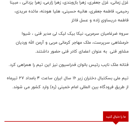
غزل زمانی، غزل جعفری، زهرا بازوبندی، زهرا زارعی، زهرا یزدانی ، مبینا
رحیمی، فاطمه جعفری، هانیه حسینی، هلیا هودنه، مائده مریدی،
فاطمه دریساوی زاده و عسل فائز
سروه ضرغامیان سرمربی، نیکا بیک لیک لی مدیر فنی ، شیوا
خرمشاهی سرپرست، ملک مهاجر کرمانی مربی و آرمن الله وردیان
مشاور فنی به عنوان اعضای کادر فنی حضور داشتند.
فتانه ملک نایب رئیس بانوان فدراسیون نیز این تیم را همراهی کرد.
تیم ملی بسکتبال دختران زیر ۱۶ سال ایران ساعت ۴ بامداد ۲۷ تیرماه
از طریق فرودگاه بین المللی امام خمینی (ره) وارد کشور می شوند.
ما را دنبال کنید