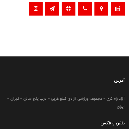
آدرس
آزاد راه کرج – مجموعه ورزشی آزادی ضلع غربی – درب پنج سالن – تهران –
ایران
تلفن و فکس