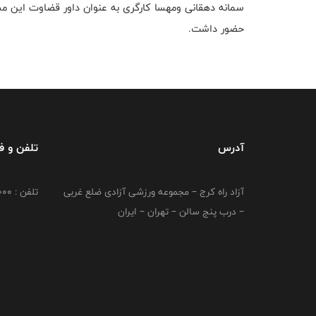
سمانه دهقانی ومهسا کارگری به عنوان داور قضاوت این مسا
حضور داشت.
آدرس
تلفن و 
آزاد راه کرج – مجموعه ورزشی آزادی ضلع غربی
تلفن : 02149764000
– درب پنج سالن – تهران – ایران