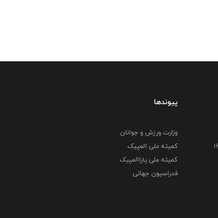
پیوندها
وزارت ورزش و جوانان
کمیته ملی المپیک
کمیته ملی پاراالمپیک
فدراسیون جهانی