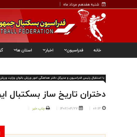
شنبه هفدهم مرداد ماه
خانه
فدراسیون
اخبار
استان ها
گز
با استقبال رئیس فدراسیون و مدیرکل دفتر هماهنگی امور ورزش بانوان وزارت ورزش 
دختران تاریخ ساز بسکتبال ای
06:13
1402/04/27
چاپ خبر