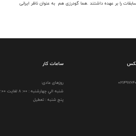
بقات را بر عهده داشتند .هما گودرزی هم به عنوان ناظر ایرانی
فکس
ساعات کار
روزهای عادی:
شنبه الي چهارشنبه : 00: 8 لغايت 16:00
پنج شنبه : تعطیل