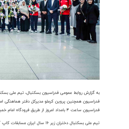
فدراسیون همچنین پروین کرملو مدیرکل دفتر هماهنگی امو
فدراسیون ساعت ۴ بامداد امروز از طریق فرودگاه امام خمینی (ره ) وارد کشور شدند.